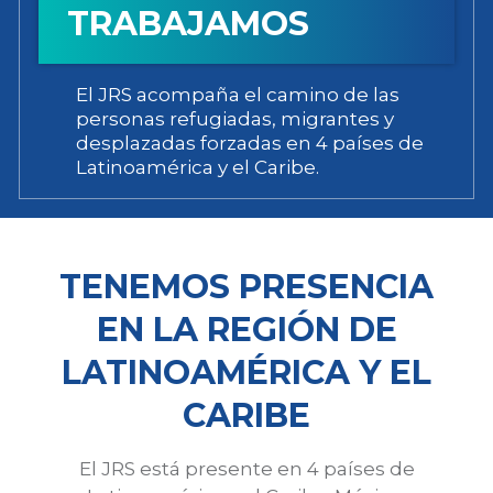
TRABAJAMOS
El JRS acompaña el camino de las
personas refugiadas, migrantes y
desplazadas forzadas en 4 países de
Latinoamérica y el Caribe.
TENEMOS PRESENCIA
EN LA REGIÓN DE
LATINOAMÉRICA Y EL
CARIBE
El JRS está presente en 4 países de