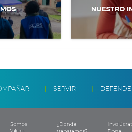
AMOS
NUESTRO I
OMPAÑAR
SERVIR
DEFENDE
Somos
¿Dónde
Involúcra
Valores
trabajamos?
Dona