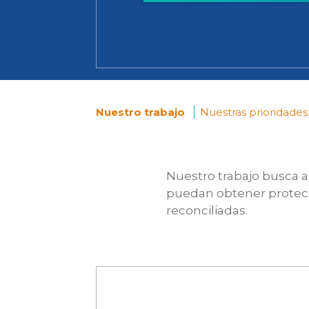
Nuestro trabajo
Nuestras prioridades
You
are
Nuestro trabajo busca a
puedan obtener protecc
here
reconciliadas.