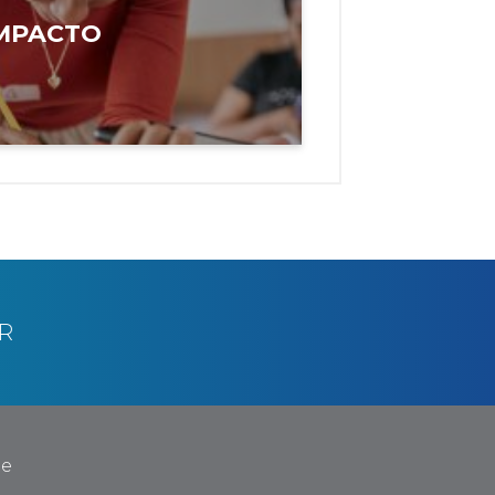
MPACTO
R
te