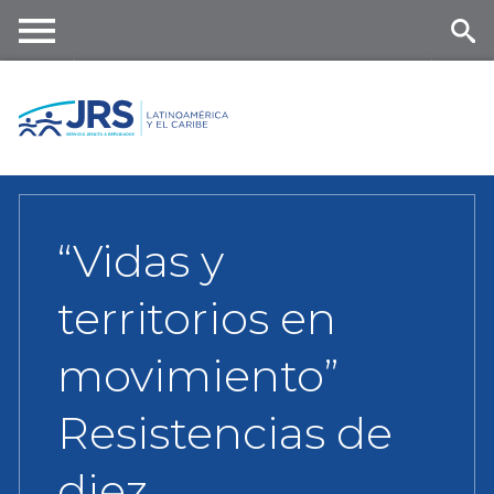
Skip
to
main
Me
Se
content
nu
ar
ch
“Vidas y
territorios en
movimiento”
Resistencias de
diez