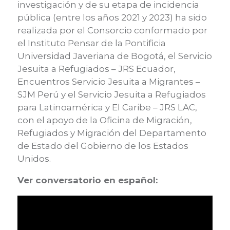
investigación y de su etapa de incidencia
pública (entre los años 2021 y 2023) ha sido
realizada por el Consorcio conformado por
el Instituto Pensar de la Pontificia
Universidad Javeriana de Bogotá, el Servicio
Jesuita a Refugiados – JRS Ecuador,
Encuentros Servicio Jesuita a Migrantes –
SJM Perú y el Servicio Jesuita a Refugiados
para Latinoamérica y El Caribe – JRS LAC,
con el apoyo de la Oficina de Migración,
Refugiados y Migración del Departamento
de Estado del Gobierno de los Estados
Unidos.
Ver conversatorio en español: