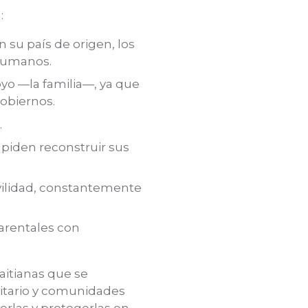
:
 su país de origen, los
 humanos.
yo —la familia—, ya que
gobiernos.
.
mpiden reconstruir sus
ovilidad, constantemente
arentales con
haitianas que se
nitario y comunidades