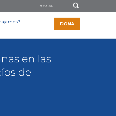
bajamos?
DONA
nas en las
cíos de