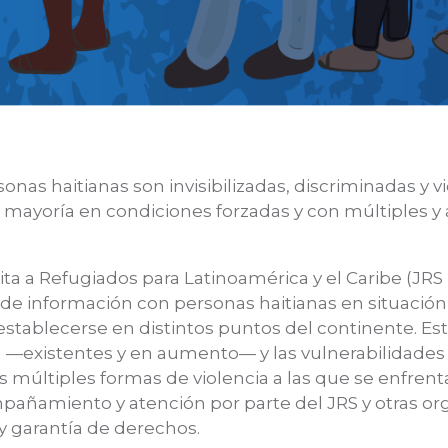
sonas haitianas son invisibilizadas, discriminadas y 
la mayoría en condiciones forzadas y con múltiples y
uita a Refugiados para Latinoamérica y el Caribe (JRS L
de información con personas haitianas en situaci
stablecerse en distintos puntos del continente. Est
n —existentes y en aumento— y las vulnerabilidades
s múltiples formas de violencia a las que se enfrent
añamiento y atención por parte del JRS y otras or
y garantía de derechos.