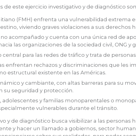
s de este ejercicio investigativo y de diagnóstico son
aitiano (FMH) enfrenta una vulnerabilidad extrema en
 destino, viviendo graves violaciones a sus derechos
ar no acompañado y cuenta con una única red de apo
acia las organizaciones de la sociedad civil, ONG y 
 central para las redes de tráfico y trata de personas
as enfrentan rechazos y discriminaciones que les i
mo estructural existente en las Américas.
 dinámico y cambiante, con altas barreras para su m
n su seguridad y protección.
os, adolescentes y familias monoparentales o monop
ecialmente vulnerables durante el tránsito.
ivo y de diagnóstico busca visibilizar a las personas 
nente y hacer un llamado a gobiernos, sector huma