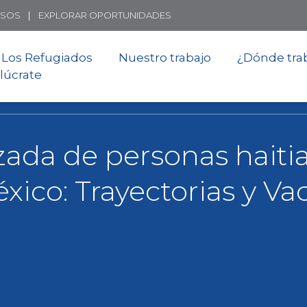
Skip
RSOS
EXPLORAR OPORTUNIDADES
to
main
 Los Refugiados
Nuestro trabajo
¿Dónde tra
content
lúcrate
zada de personas haitia
xico: Trayectorias y Va