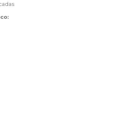
icadas
co: