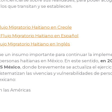
concienciarse sobre sus realidades, para poder acog
 los que transitan y se establecen.
lujo Migratorio Haitiano en Creole
 Flujo Migratorio Haitiano en Español
lujo Migratorio Haitiano en Inglés
fue un insumo importante para continuar la implem
rsonas haitianas en México. En este sentido,
en 2
RS México
, donde brevemente se actualiza el ejercic
istematizan las vivencias y vulnerabilidades de per
exicano:
n las Américas
n